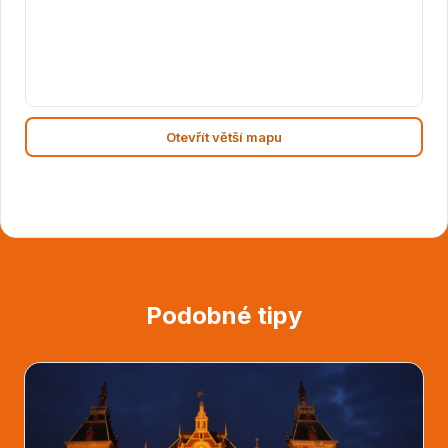
Otevřít větší mapu
Podobné tipy