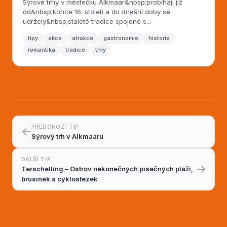
Sýrové trhy v městečku Alkmaar&nbsp;probíhají již
od&nbsp;konce 16. století a do dnešní doby se
udržely&nbsp;staleté tradice spojené s...
tipy
akce
atrakce
gastronomie
historie
romantika
tradice
trhy
PŘEDCHOZÍ TIP
Sýrový trh v Alkmaaru
DALŠÍ TIP
Terschelling – Ostrov nekonečných písečných pláží,
brusinek a cyklostezek