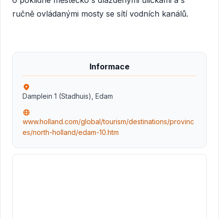
o poklidné městečko s dlážděnými uličkami a s
ručně ovládanými mosty se sítí vodních kanálů.
Informace
Damplein 1 (Stadhuis), Edam
www.holland.com/global/tourism/destinations/provinc
es/north-holland/edam-10.htm