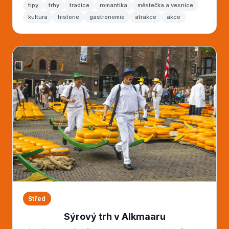
tipy
trhy
tradice
romantika
městečka a vesnice
kultura
historie
gastronomie
atrakce
akce
Střed
Sýrový trh v Alkmaaru