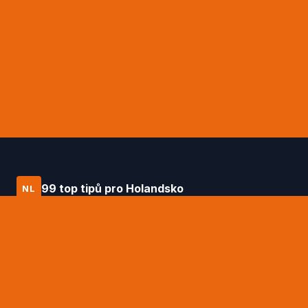
99 top tipů pro Holandsko
NL
Průvodce po Holandsku od Daniëla
Hagena – 99 top tipů na to nejlepší, co
tato země nabízí.
RYCHLÉ ODKAZY
99 top tipů Daniëla Hagena