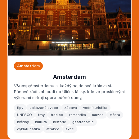
Amsterdam
Amsterdam
V&nbsp;Amsterdamu si každý najde své království.
Pánové rádi zabloudí do Uliček lásky, kde za prosklenými
výlohami mrkají spoře oděné dámy,...
tipy
zakázané ovoce
zábava
vodní turistika
UNESCO
trhy
tradice
romantika
muzea
města
květiny
kultura
historie
gastronomie
cykloturistika
atrakce
akce