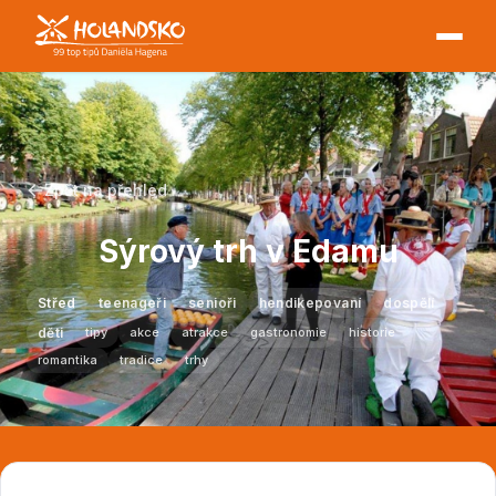
Zpět na přehled
Sýrový trh v Edamu
Střed
teenageři
senioři
hendikepovaní
dospělí
děti
tipy
akce
atrakce
gastronomie
historie
romantika
tradice
trhy