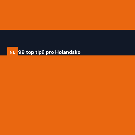
99 top tipů pro Holandsko
NL
Průvodce po Holandsku od Daniëla
Hagena – 99 top tipů na to nejlepší, co
tato země nabízí.
RYCHLÉ ODKAZY
99 top tipů Daniëla Hagena
Tipy na ubytování
Doprava