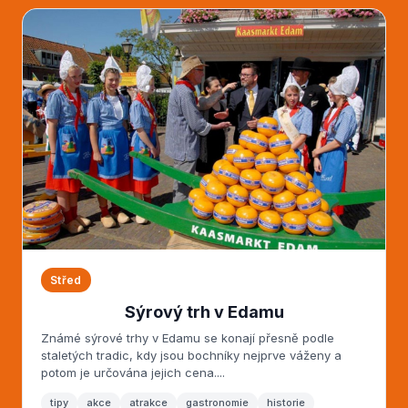
Střed
Sýrový trh v Edamu
Známé sýrové trhy v Edamu se konají přesně podle
staletých tradic, kdy jsou bochníky nejprve váženy a
potom je určována jejich cena....
tipy
akce
atrakce
gastronomie
historie