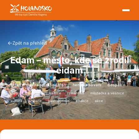
Zpět na přehled
Edam – město, kde se zrodil
eidam
Střed
teenageři
senioři
hendikepovaní
dospělí
děti
tipy
trhy
tradice
romantika
městečka a vesnice
kultura
historie
gastronomie
atrakce
akce