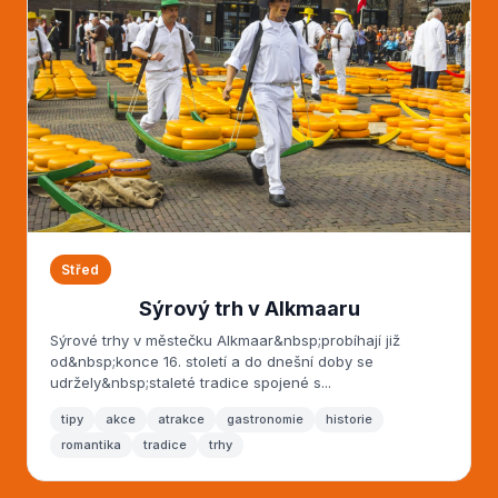
Střed
Sýrový trh v Alkmaaru
Sýrové trhy v městečku Alkmaar&nbsp;probíhají již
od&nbsp;konce 16. století a do dnešní doby se
udržely&nbsp;staleté tradice spojené s...
tipy
akce
atrakce
gastronomie
historie
romantika
tradice
trhy