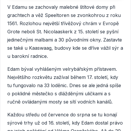
V Edamu se zachovaly malebné štítové domy při
grachtech a věž Speeltoren se zvonkohrou z roku
1561. Rozlohou největší třívěžový chrám v Evropě
Grote neboli St. Nicolaaskerk z 15. století se pyšní
jedinečnými malbami a 30 původními okny. Zastavte
se také u Kaaswaag, budovy kde se dříve vážil sýr a
u barokní radnice.
Edam býval vyhlášeným velrybářským přístavem.
Největšího rozkvětu zažíval během 17. století, kdy
tu fungovalo na 33 loděnic. Dnes se ale jedná spíše
o poklidné městečko s dlážděnými uličkami a s
ručně ovládanými mosty se sítí vodních kanálů.
Každou středu od července do srpna se tu konají
sýrové trhy už od 16. století, kdy Edam dostal právo