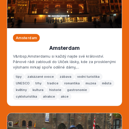
Amsterdam
Amsterdam
V&nbsp;Amsterdamu si každý najde své království.
Pánové rádi zabloudí do Uliček lásky, kde za prosklenými
výlohami mrkají spoře oděné dámy,...
tipy
zakázané ovoce
zábava
vodní turistika
UNESCO
trhy
tradice
romantika
muzea
města
květiny
kultura
historie
gastronomie
cykloturistika
atrakce
akce