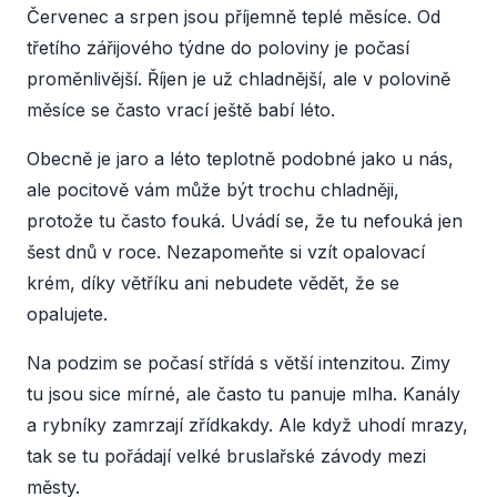
Červenec a srpen jsou příjemně teplé měsíce. Od
třetího zářijového týdne do poloviny je počasí
proměnlivější. Říjen je už chladnější, ale v polovině
měsíce se často vrací ještě babí léto.
Obecně je jaro a léto teplotně podobné jako u nás,
ale pocitově vám může být trochu chladněji,
protože tu často fouká. Uvádí se, že tu nefouká jen
šest dnů v roce. Nezapomeňte si vzít opalovací
krém, díky větříku ani nebudete vědět, že se
opalujete.
Na podzim se počasí střídá s větší intenzitou. Zimy
tu jsou sice mírné, ale často tu panuje mlha. Kanály
a rybníky zamrzají zřídkakdy. Ale když uhodí mrazy,
tak se tu pořádají velké bruslařské závody mezi
městy.