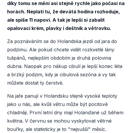
díky tomu se mění asi stejně rychle jako počasí na
horách. Neplatí tu, že devátá hodina rozhoduje,
ale spíše 11 napoví. A tak je lepší si zabalit
opalovací krém, plavky i deštník a větrovku.
Za poznáváním se do Holandska jezdí od jara do
podzimu. Ale pokud chcete vidět rozkvetlé lány
tulipánů, nejlepším obdobím je druhá polovina
dubna. Naopak pro nákup cibulí je lepší konec léta
a brzký podzim, kdy je cibulová sezóna a vy tak
můžete dostat ty čerstvé.
Na jaře panují v Holandsku stejně vysoké teploty
jako u nás, ale kvůli větru může být pocitově
chladněji. První letní dny mají Holanďané už během
května. V červnu se mohou vyskytovat větrné
bouřky, ale statisticky je to "nejsušší" měsíc.