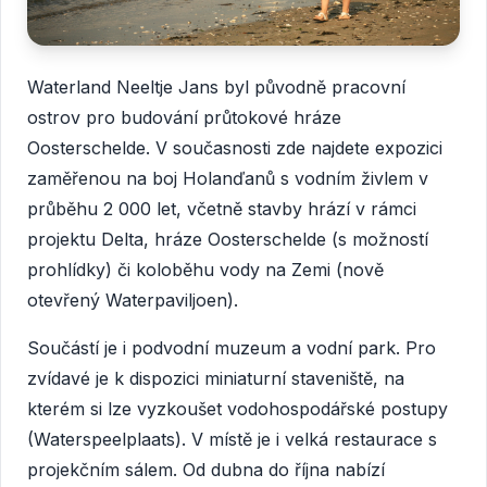
Waterland Neeltje Jans byl původně pracovní
ostrov pro budování průtokové hráze
Oosterschelde. V současnosti zde najdete expozici
zaměřenou na boj Holanďanů s vodním živlem v
průběhu 2 000 let, včetně stavby hrází v rámci
projektu Delta, hráze Oosterschelde (s možností
prohlídky) či koloběhu vody na Zemi (nově
otevřený Waterpaviljoen).
Součástí je i podvodní muzeum a vodní park. Pro
zvídavé je k dispozici miniaturní staveniště, na
kterém si lze vyzkoušet vodohospodářské postupy
(Waterspeelplaats). V místě je i velká restaurace s
projekčním sálem. Od dubna do října nabízí