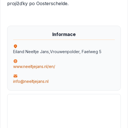
projížďky po Oosterschelde.
Informace
Eiland Neeltje Jans,Vrouwenpolder, Faelweg 5
www.neeltjejans.nl/en/
info@neeltjejans.nl