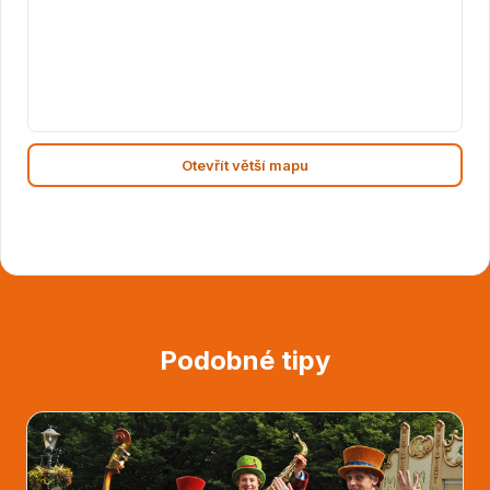
Otevřít větší mapu
Podobné tipy