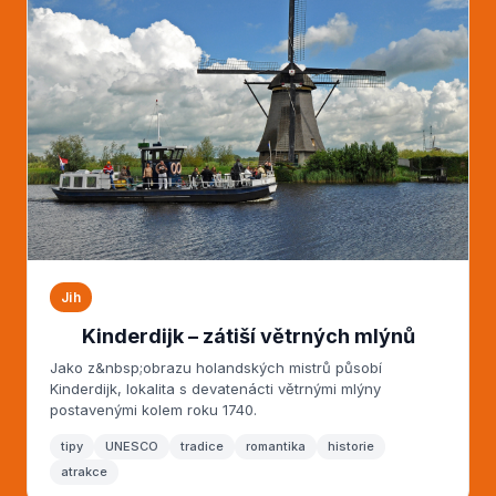
Jih
Kinderdijk – zátiší větrných mlýnů
Jako z&nbsp;obrazu holandských mistrů působí
Kinderdijk, lokalita s devatenácti větrnými mlýny
postavenými kolem roku 1740.
tipy
UNESCO
tradice
romantika
historie
atrakce