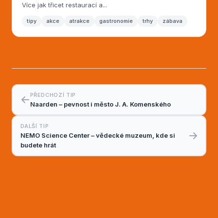
Více jak třicet restaurací a...
tipy
akce
atrakce
gastronomie
trhy
zábava
PŘEDCHOZÍ TIP
Naarden – pevnost i město J. A. Komenského
DALŠÍ TIP
NEMO Science Center – vědecké muzeum, kde si
budete hrát