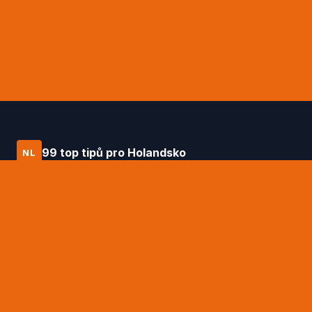
99 top tipů pro Holandsko
NL
Průvodce po Holandsku od Daniëla
Hagena – 99 top tipů na to nejlepší, co
tato země nabízí.
RYCHLÉ ODKAZY
99 top tipů Daniëla Hagena
Tipy na ubytování