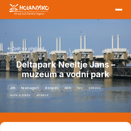
Zpět na přehled
Deltapark Neeltje Jans –
muzeum a vodní park
Jih
teenageři
dospělí
děti
tipy
zábava
moře a pláže
atrakce