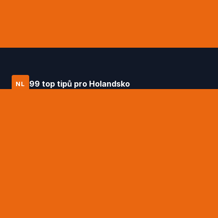
99 top tipů pro Holandsko
NL
Průvodce po Holandsku od Daniëla
Hagena – 99 top tipů na to nejlepší, co
tato země nabízí.
RYCHLÉ ODKAZY
99 top tipů Daniëla Hagena
Tipy na ubytování
Doprava