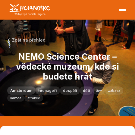
Zpět na přehled
NEMO Science Center –
vědecké muzeum, kde si
budete hrát
Amsterdam
teenageři
dospělí
děti
tipy
zábava
muzea
atrakce