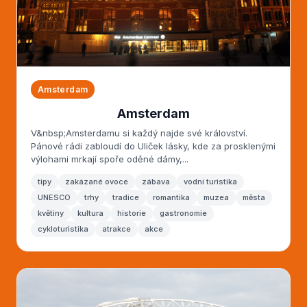
Amsterdam
Amsterdam
V&nbsp;Amsterdamu si každý najde své království.
Pánové rádi zabloudí do Uliček lásky, kde za prosklenými
výlohami mrkají spoře oděné dámy,...
tipy
zakázané ovoce
zábava
vodní turistika
UNESCO
trhy
tradice
romantika
muzea
města
květiny
kultura
historie
gastronomie
cykloturistika
atrakce
akce