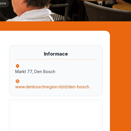
orie
Informace
Markt 77, Den Bosch
www.denboschregion.nl/nl/den-bosch