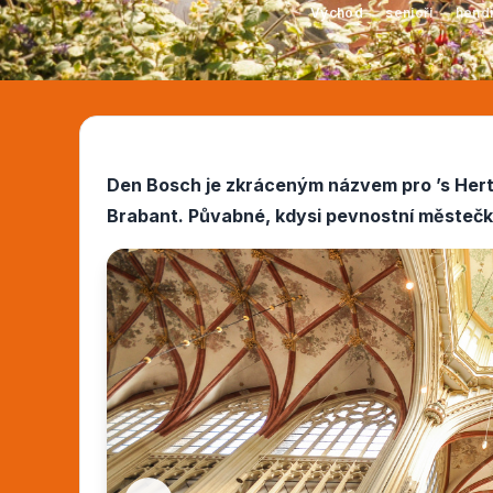
Východ
senioři
hend
Den Bosch je zkráceným názvem pro ’s Hert
Brabant. Půvabné, kdysi pevnostní městečk