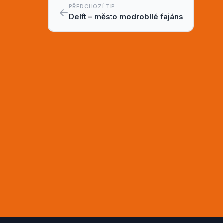
PŘEDCHOZÍ TIP
Delft – město modrobílé fajáns