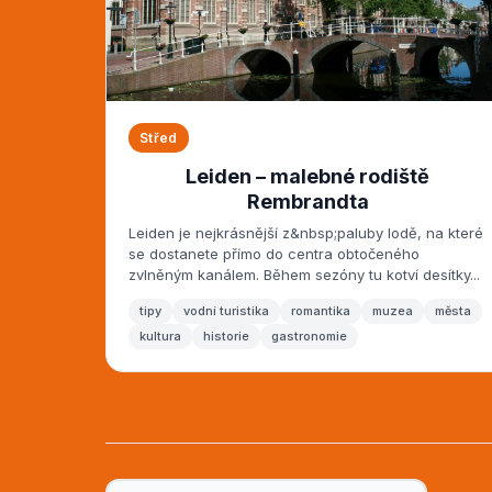
Střed
Leiden – malebné rodiště
Rembrandta
Leiden je nejkrásnější z&nbsp;paluby lodě, na které
se dostanete přímo do centra obtočeného
zvlněným kanálem. Během sezóny tu kotví desítky...
tipy
vodní turistika
romantika
muzea
města
kultura
historie
gastronomie