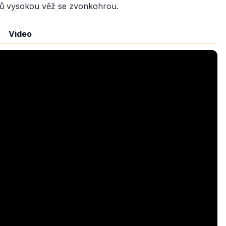
trů vysokou věž se zvonkohrou.
Video