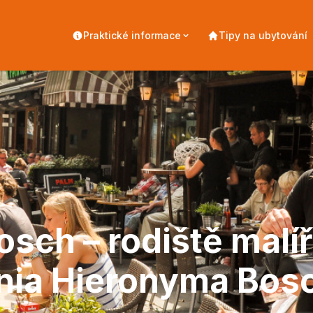
Praktické informace
Tipy na ubytování
osch – rodiště malí
nia Hieronyma Bos