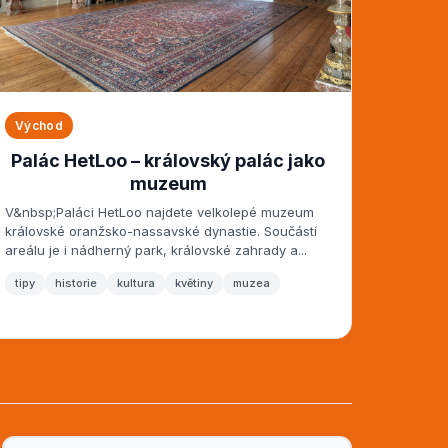
Východ
Palác HetLoo – královský palác jako
muzeum
V&nbsp;Paláci HetLoo najdete velkolepé muzeum
královské oranžsko-nassavské dynastie. Součástí
areálu je i nádherný park, královské zahrady a...
tipy
historie
kultura
květiny
muzea