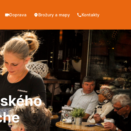
Doprava
Brožury a mapy
Kontakty
řského
che