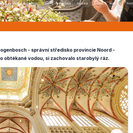
ikepovaní
dospělí
tipy
romantika
muzea
města
kultura
hist
ogenbosch - správní středisko provincie Noord -
o obtékané vodou, si zachovalo starobylý ráz.