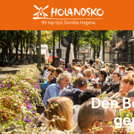
Zpět na přehled
Den B
gé