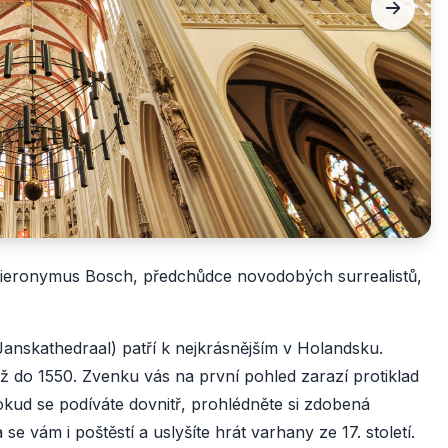
 Hieronymus Bosch, předchůdce novodobých surrealistů,
Janskathedraal) patří k nejkrásnějším v Holandsku.
až do 1550. Zvenku vás na první pohled zarazí protiklad
kud se podíváte dovnitř, prohlédněte si zdobená
e vám i poštěstí a uslyšíte hrát varhany ze 17. století.