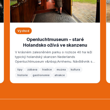
Východ
Openluchtmuseum – staré
Holandsko ožívá ve skanzenu
V krásném zalesněném parku o rozloze 40 ha leží
typický holandský skanzen Nederlands
Openluchtmuseum v&nbsp;Arnhemu. Návštěvník se
zde může...
tipy
zábava
tradice
muzea
kultura
historie
gastronomie
atrakce