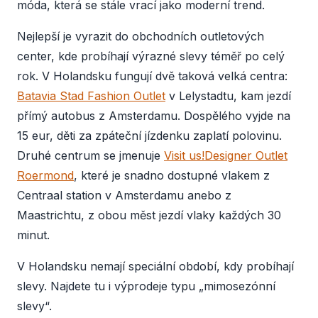
móda, která se stále vrací jako moderní trend.
Nejlepší je vyrazit do obchodních outletových
center, kde probíhají výrazné slevy téměř po celý
rok. V Holandsku fungují dvě taková velká centra:
Batavia Stad Fashion Outlet
v Lelystadtu, kam jezdí
přímý autobus z Amsterdamu. Dospělého vyjde na
15 eur, děti za zpáteční jízdenku zaplatí polovinu.
Druhé centrum se jmenuje
Visit us!
Designer Outlet
Roermond
, které je snadno dostupné vlakem z
Centraal station v Amsterdamu anebo z
Maastrichtu, z obou měst jezdí vlaky každých 30
minut.
V Holandsku nemají speciální období, kdy probíhají
slevy. Najdete tu i výprodeje typu „mimosezónní
slevy“.