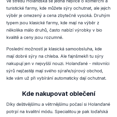
Ve středu Holandska se jedná nejvíce o komerční a
turistické farmy, kde můžete sýry ochutnat, ale jejich
výběr je omezený a cena zbytečně vysoká. Druhým
typem jsou klasické farmy, kde mají na výběr z
několika málo druhů, často nabízí výrobky v bio
kvalitě a ceny jsou rozumné.
Poslední možností je klasická samoobsluha, kde
mají dobré sýry na chleba. Ale fajnšmekři tu sýry
nakupují jen v nejvyšší nouzi. Holanďané - milovníci
sýrů nejčastěji mají svého sýraře/sýrový obchod,
kde vám už při vybírání automaticky dají ochutnat.
Kde nakupovat oblečení
Díky deštivějšímu a větrnějšímu počasí si Holanďané
potrpí na kvalitní módu. Specialitou je pak loďařská