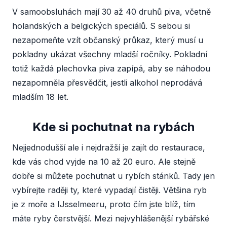
V samoobsluhách mají 30 až 40 druhů piva, včetně
holandských a belgických speciálů. S sebou si
nezapomeňte vzít občanský průkaz, který musí u
pokladny ukázat všechny mladší ročníky. Pokladní
totiž každá plechovka piva zapípá, aby se náhodou
nezapomněla přesvědčit, jestli alkohol neprodává
mladším 18 let.
Kde si pochutnat na rybách
Nejjednodušší ale i nejdražší je zajít do restaurace,
kde vás chod vyjde na 10 až 20 euro. Ale stejně
dobře si můžete pochutnat u rybích stánků. Tady jen
vybírejte raději ty, které vypadají čistěji. Většina ryb
je z moře a IJsselmeeru, proto čím jste blíž, tím
máte ryby čerstvější. Mezi nejvyhlášenější rybářské