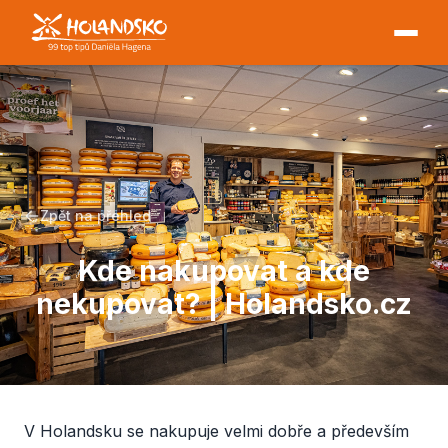
Zpět na přehled
Kde nakupovat a kde
nekupovat? | Holandsko.cz
V Holandsku se nakupuje velmi dobře a především