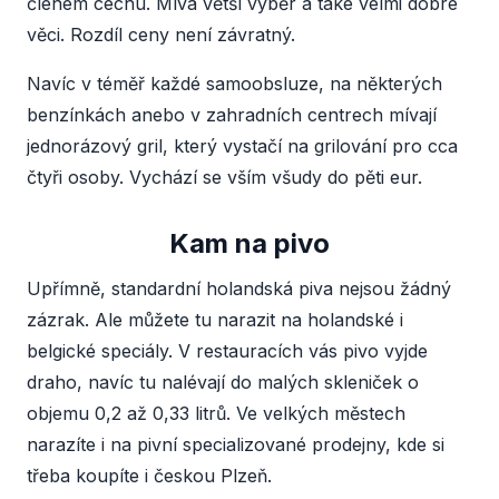
členem cechu. Mívá větší výběr a také velmi dobré
věci. Rozdíl ceny není závratný.
Navíc v téměř každé samoobsluze, na některých
benzínkách anebo v zahradních centrech mívají
jednorázový gril, který vystačí na grilování pro cca
čtyři osoby. Vychází se vším všudy do pěti eur.
Kam na pivo
Upřímně, standardní holandská piva nejsou žádný
zázrak. Ale můžete tu narazit na holandské i
belgické speciály. V restauracích vás pivo vyjde
draho, navíc tu nalévají do malých skleniček o
objemu 0,2 až 0,33 litrů. Ve velkých městech
narazíte i na pivní specializované prodejny, kde si
třeba koupíte i českou Plzeň.