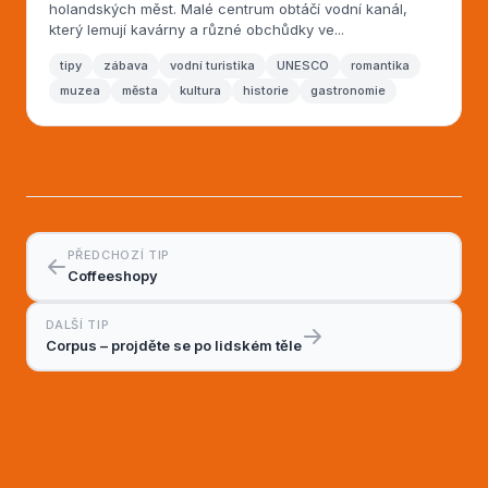
holandských měst. Malé centrum obtáčí vodní kanál,
který lemují kavárny a různé obchůdky ve...
tipy
zábava
vodní turistika
UNESCO
romantika
muzea
města
kultura
historie
gastronomie
PŘEDCHOZÍ TIP
Coffeeshopy
DALŠÍ TIP
Corpus – projděte se po lidském těle