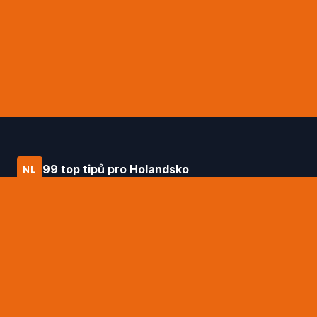
99 top tipů pro Holandsko
NL
Průvodce po Holandsku od Daniëla
Hagena – 99 top tipů na to nejlepší, co
tato země nabízí.
RYCHLÉ ODKAZY
99 top tipů Daniëla Hagena
Tipy na ubytování