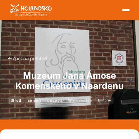
Zpět na přehled
Muzeum Jana Ámose
Komenského v Naardenu
Střed
senioři
dospělí
tipy
muzea
historie