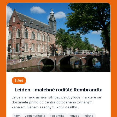
Střed
Leiden – malebné rodiště Rembrandta
Leiden je nejkrásnější z&nbsp;paluby lodě, na které se
dostanete přímo do centra obtočeného zvlněným
kanálem. Během sezóny tu kotví desítky...
tipy
vodní turistika
romantika
muzea
města