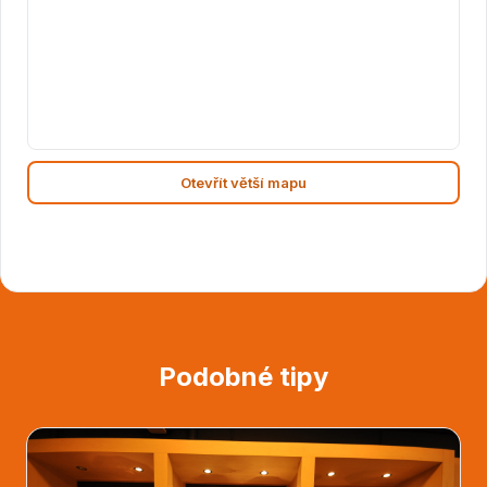
Otevřít větší mapu
Podobné tipy