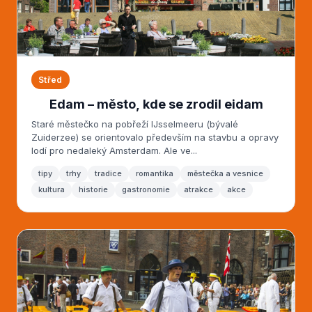
Střed
Edam – město, kde se zrodil eidam
Staré městečko na pobřeží IJsselmeeru (bývalé
Zuiderzee) se orientovalo především na stavbu a opravy
lodí pro nedaleký Amsterdam. Ale ve...
tipy
trhy
tradice
romantika
městečka a vesnice
kultura
historie
gastronomie
atrakce
akce