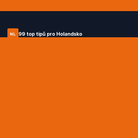
99 top tipů pro Holandsko
NL
Průvodce po Holandsku od Daniëla
Hagena – 99 top tipů na to nejlepší, co
tato země nabízí.
RYCHLÉ ODKAZY
99 top tipů Daniëla Hagena
Tipy na ubytování
Doprava
Brožury a mapy
Kontakty