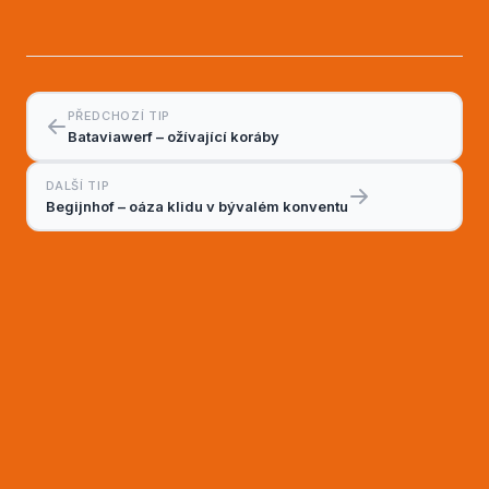
PŘEDCHOZÍ TIP
Bataviawerf – ožívající koráby
DALŠÍ TIP
Begijnhof – oáza klidu v bývalém konventu