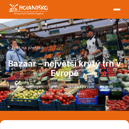
Zpět na přehled
Bazaar – největší krytý trh v
Evropě
Střed
teenageři
senioři
hendikepovaní
dospělí
tipy
trhy
gastronomie
atrakce
akce