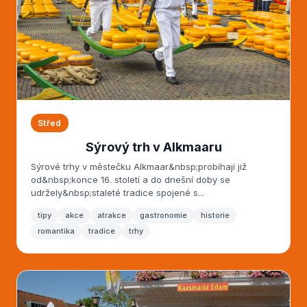
Střed
Sýrový trh v Alkmaaru
Sýrové trhy v městečku Alkmaar&nbsp;probíhají již
od&nbsp;konce 16. století a do dnešní doby se
udržely&nbsp;staleté tradice spojené s...
tipy
akce
atrakce
gastronomie
historie
romantika
tradice
trhy