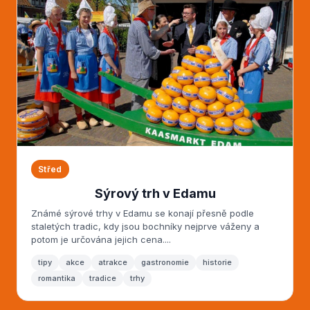
Střed
Sýrový trh v Edamu
Známé sýrové trhy v Edamu se konají přesně podle
staletých tradic, kdy jsou bochníky nejprve váženy a
potom je určována jejich cena....
tipy
akce
atrakce
gastronomie
historie
romantika
tradice
trhy