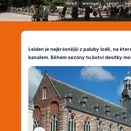
Střed
teenageři
senioři
he
Leiden je nejkrásnější z paluby lodě, na k
kanálem. Během sezóny tu kotví desítky mo