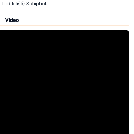
 od letiště Schiphol.
Video