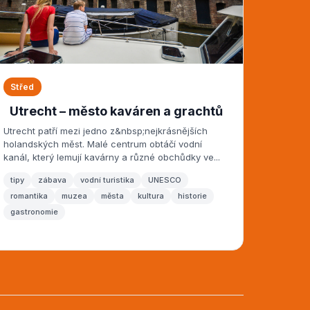
Střed
Utrecht – město kaváren a grachtů
Utrecht patří mezi jedno z&nbsp;nejkrásnějších
holandských měst. Malé centrum obtáčí vodní
kanál, který lemují kavárny a různé obchůdky ve...
tipy
zábava
vodní turistika
UNESCO
romantika
muzea
města
kultura
historie
gastronomie