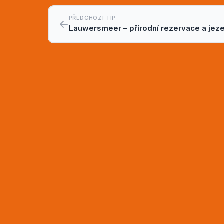
PŘEDCHOZÍ TIP
Lauwersmeer – přírodní rezervace a jez