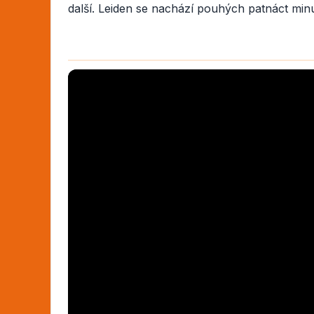
další. Leiden se nachází pouhých patnáct minut