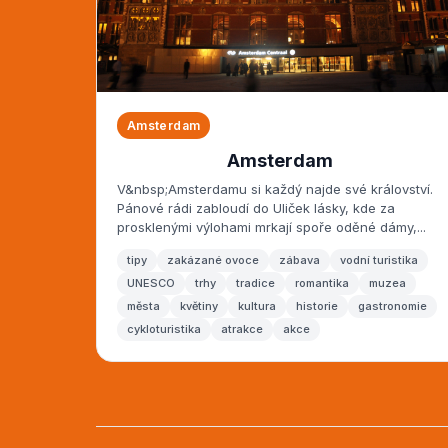
Amsterdam
Amsterdam
V&nbsp;Amsterdamu si každý najde své království.
Pánové rádi zabloudí do Uliček lásky, kde za
prosklenými výlohami mrkají spoře oděné dámy,...
tipy
zakázané ovoce
zábava
vodní turistika
UNESCO
trhy
tradice
romantika
muzea
města
květiny
kultura
historie
gastronomie
cykloturistika
atrakce
akce