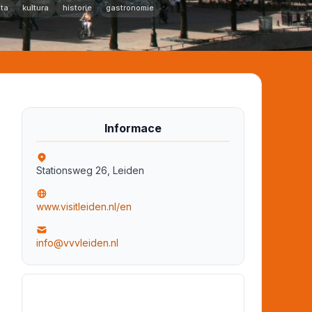
ta
kultura
historie
gastronomie
Informace
Stationsweg 26, Leiden
www.visitleiden.nl/en
info@vvvleiden.nl