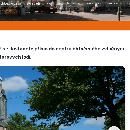
ndikepovaní
dospělí
tipy
vodní turistika
romantika
muzea
měs
teré se dostanete přímo do centra obtočeného zvlněným
torových lodí.