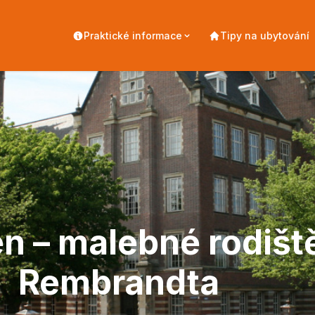
Praktické informace
Tipy na ubytování
n – malebné rodišt
Rembrandta