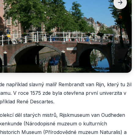
de například slavný malíř Rembrandt van Rijn, který tu žil
amu. V roce 1575 zde byla otevřena první univerzita v
příklad René Descartes.
olekcí děl starých mistrů, Rijskmuseum van Oudheden
lkenkunde (Národopisné muzeum o kulturních
ttuhistorich Museum (Přírodovědné muzeum Naturalis) a