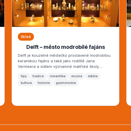
Střed
Delft – město modrobílé fajáns
Delft je kouzelné městečko proslavené modrobílou
keramikou fajáns a také jako rodiště Jana
Vermeera a sídlem významné malířské školy.
Město...
tipy
tradice
romantika
muzea
města
kultura
historie
gastronomie