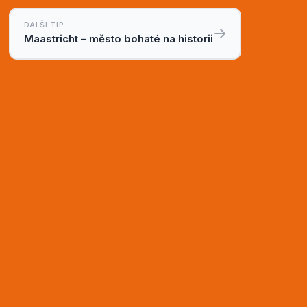
DALŠÍ TIP
Maastricht – město bohaté na historii