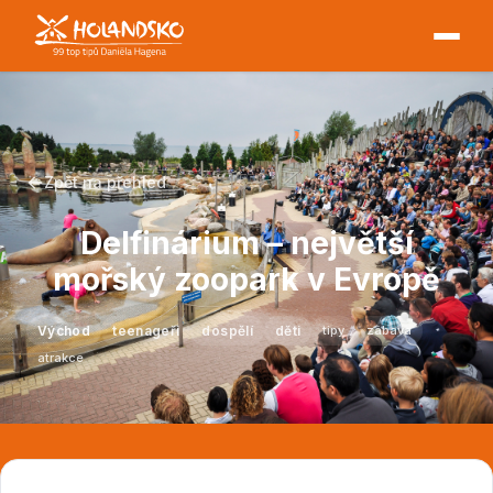
Zpět na přehled
Delfinárium – největší
mořský zoopark v Evropě
Východ
teenageři
dospělí
děti
tipy
zábava
atrakce