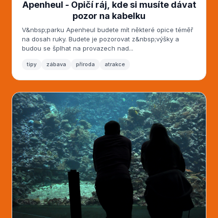
Apenheul - Opičí ráj, kde si musíte dávat
pozor na kabelku
V&nbsp;parku Apenheul budete mít některé opice téměř
na dosah ruky. Budete je pozorovat z&nbsp;výšky a
budou se šplhat na provazech nad...
tipy
zábava
příroda
atrakce