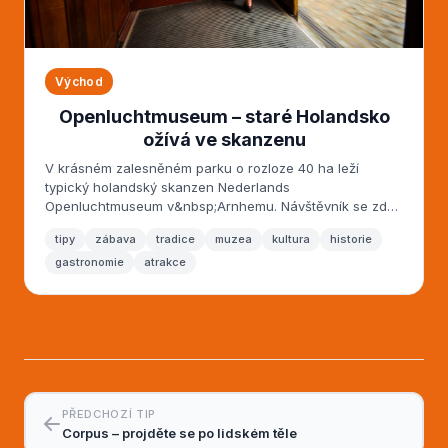
Východ
Openluchtmuseum – staré Holandsko
ožívá ve skanzenu
V krásném zalesněném parku o rozloze 40 ha leží
typický holandský skanzen Nederlands
Openluchtmuseum v&nbsp;Arnhemu. Návštěvník se zde
může...
tipy
zábava
tradice
muzea
kultura
historie
gastronomie
atrakce
PŘEDCHOZÍ TIP
Corpus – projděte se po lidském těle