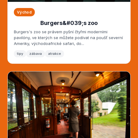
Východ
Burgers&#039;s zoo
Burgers's zoo se právem pyšní čtyřmi moderními
pavilóny, ve kterých se můžete podívat na poušť severní
Ameriky, východoafrické safari, do...
tipy
zábava
atrakce