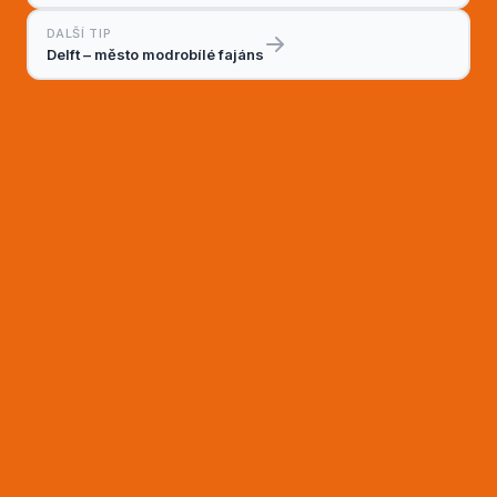
DALŠÍ TIP
Delft – město modrobílé fajáns